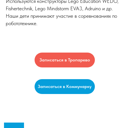
Используются конструкторы Lego Education WEDO,
Fishertechnik, Lego Mindstorm EVA3, Adruino и др.
Наши дети принимают участие в соревнованиях по
робототехнике.
ЦЕЛИ
Записаться в Тропарево
Записаться в Коммунарку