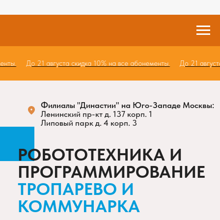
ементы.
До 21 августа скидка 10% на все абонементы.
До 21 авгу
Филиалы "Династии" на Юго-Западе Москвы:
Ленинский пр-кт д. 137 корп. 1
Липовый парк д. 4 корп. 3
РОБОТОТЕХНИКА И
ПРОГРАММИРОВАНИЕ
ТРОПАРЕВО И
КОММУНАРКА
для детей от 4 до 12 лет
изобретаем, исследуем и конструируем