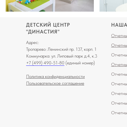
ДЕТСКИЙ ЦЕНТР
НАША
"ДИНАСТИЯ"
Отчетны
Адрес:
Отчетны
Тропарево: Ленинский пр. 137, корп. 1
Отчетны
Коммунарка: ул. Липовый парк д.4, к.3
+7 (499) 490-51-80
(единый номер)
Отчетны
О
тчетн
Политика конфиденциальности
Пользовательское соглашение
О
тчетн
Отчетны
Отчетны
Отчетны