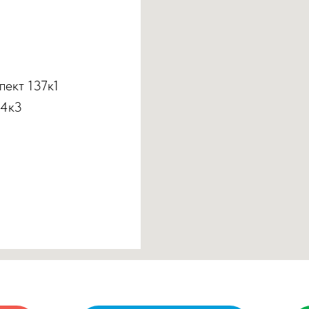
пект 137к1
 4к3