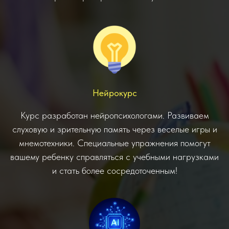
ЧЕМ БОЛЬШЕ ДНЕЙ,
ТЕМ МЕНЬШЕ ЦЕНА!
Нейрокурс
НЕ ЗАБУДЬТЕ ЗАПИСАТЬСЯ ЗАРАНЕЕ:
ГРУППЫ УЖЕ ФОРМИРУЮТСЯ, И К
Курс разработан нейропсихологами. Развиваем
НАЧАЛУ ЛЕТА
ОНИ МОГУТ БЫТЬ
УКОМПЛЕКТОВАНЫ!
слуховую и зрительную память через веселые игры и
мнемотехники. Специальные упражнения помогут
вашему ребенку справляться с учебными нагрузками
и стать более сосредоточенным!
СМЕНЫ