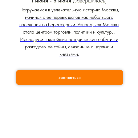
ПЛАНИРУЙТЕ ЛЕТО
1 июня - 5 июня
(завершилась)
С НАМИ!
Погружаемся в увлекательную историю Москвы,
начиная с её первых шагов как небольшого
поселения на берегах реки. Узнаем, как Москва
стала центром торговли, политики и культуры.
Исследуем важнейшие исторические события и
разгадаем её тайны, связанные с царями и
князьями.
записаться
СТОИМОСТЬ