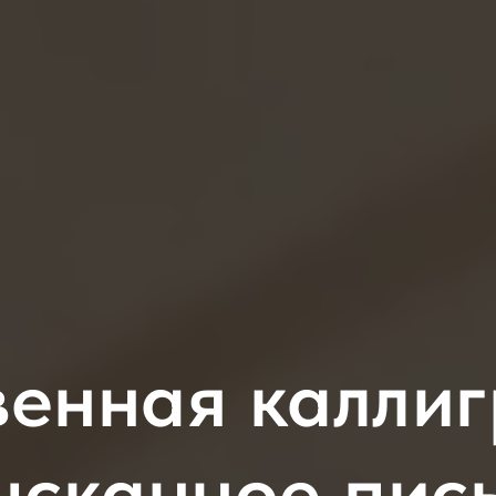
венная каллиг
ысканное пис