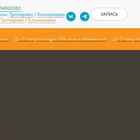
994905180
Тропарево
/
Коммунарка
ЗАПИСЬ
грам:
Тропарево
/
Коммунарка
:
нементы.
До 21 августа скидка 10% на все абонементы.
До 21 авг