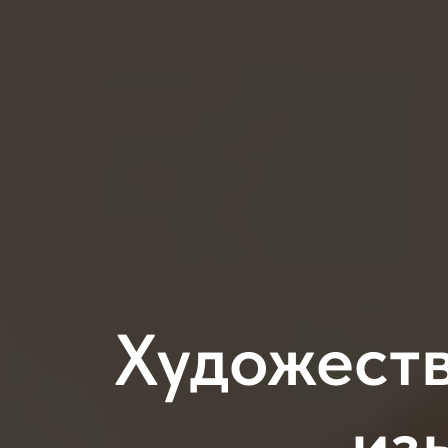
Художест
из