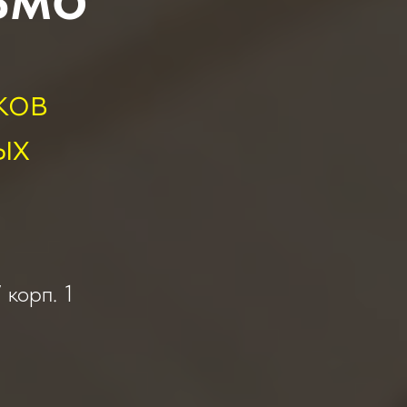
ков
ых
 корп. 1