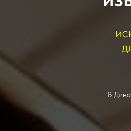
ис
д
В Динас