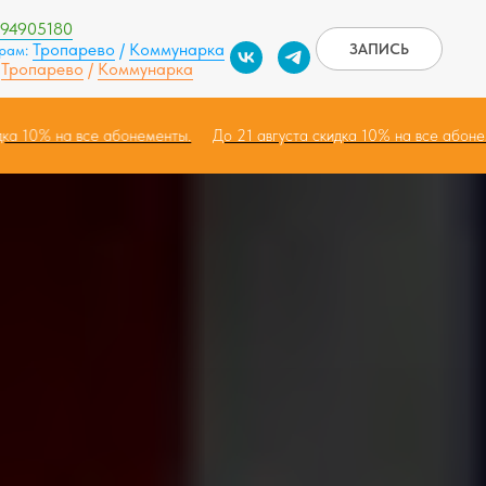
994905180
Тропарево
/
Коммунарка
ЗАПИСЬ
грам:
Тропарево
/
Коммунарка
:
скидка 10% на все абонементы.
До 21 августа скидка 10% на все аб