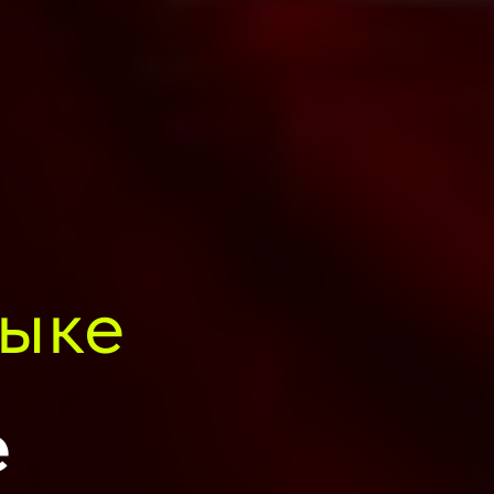
зыке
е