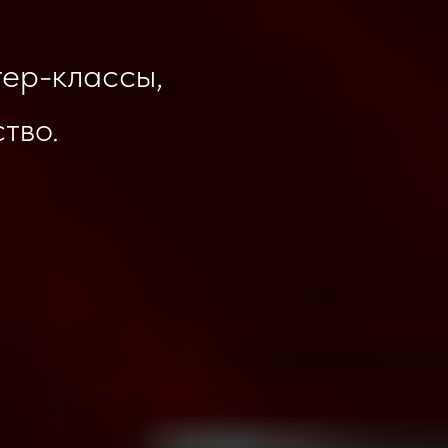
тер-классы,
тво.