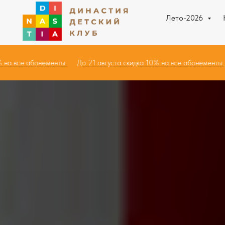
Лето-2026
 10% на все абонементы.
До 21 августа скидка 10% на все абонемен