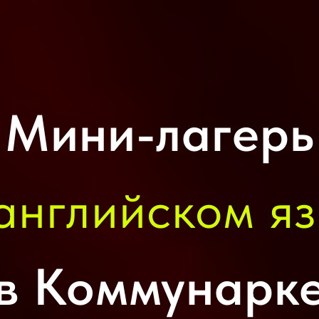
Мини-лагерь
английском я
в Коммунарк