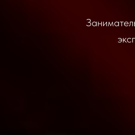
Заниматель
экс